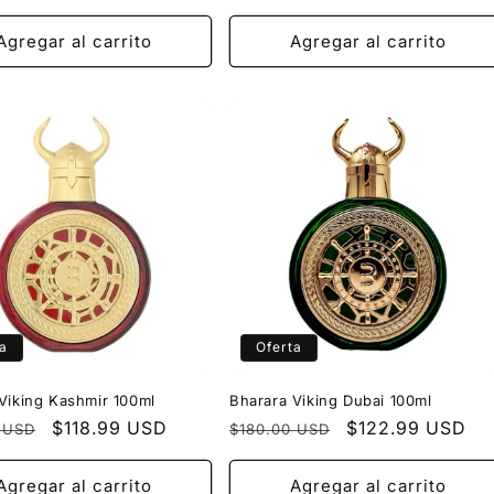
l
de
habitual
de
oferta
oferta
Agregar al carrito
Agregar al carrito
a
Oferta
Viking Kashmir 100ml
Bharara Viking Dubai 100ml
Precio
$118.99 USD
Precio
Precio
$122.99 USD
 USD
$180.00 USD
l
de
habitual
de
oferta
oferta
Agregar al carrito
Agregar al carrito