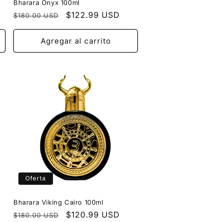
Bharara Onyx 100ml
Precio
Precio
$122.99 USD
$180.00 USD
habitual
de
oferta
Agregar al carrito
Oferta
Bharara Viking Cairo 100ml
Precio
Precio
$120.99 USD
$180.00 USD