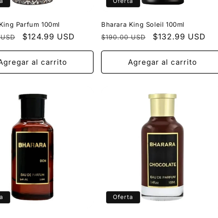
a
Oferta
King Parfum 100ml
Bharara King Soleil 100ml
Precio
$124.99 USD
Precio
Precio
$132.99 USD
 USD
$190.00 USD
l
de
habitual
de
oferta
oferta
Agregar al carrito
Agregar al carrito
a
Oferta