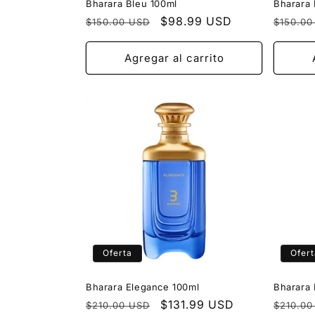
Bharara Bleu 100ml
Bharara
Precio
Precio
$98.99 USD
Precio
$150.00 USD
$150.00
habitual
de
habitua
oferta
Agregar al carrito
Oferta
Ofert
Bharara Elegance 100ml
Bharara
Precio
Precio
$131.99 USD
Precio
$210.00 USD
$210.00