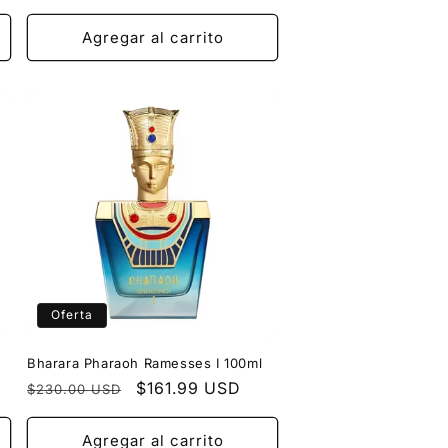
habitual
de
oferta
Agregar al carrito
Oferta
Bharara Pharaoh Ramesses I 100ml
Precio
Precio
$161.99 USD
$230.00 USD
habitual
de
oferta
Agregar al carrito