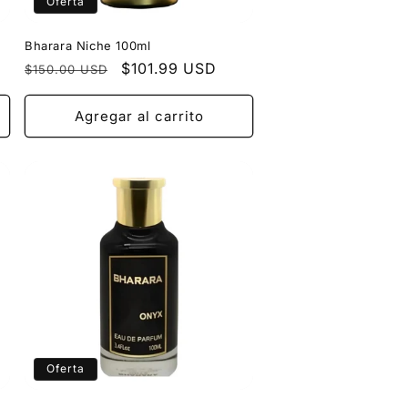
Oferta
Bharara Niche 100ml
Precio
Precio
$101.99 USD
$150.00 USD
habitual
de
oferta
Agregar al carrito
Oferta