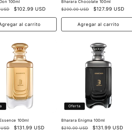
 Don 100ml
Bharara Chocolate 100ml
Precio
$102.99 USD
Precio
Precio
$127.99 USD
 USD
$200.00 USD
l
de
habitual
de
oferta
oferta
Agregar al carrito
Agregar al carrito
a
Oferta
 Essence 100ml
Bharara Enigma 100ml
Precio
$131.99 USD
Precio
Precio
$131.99 USD
 USD
$210.00 USD