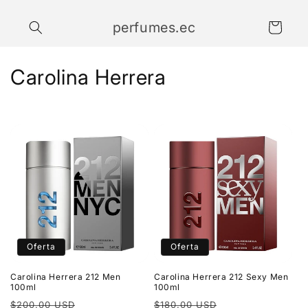
Ir
directamente
perfumes.ec
al contenido
Carrito
C
Carolina Herrera
o
l
e
c
c
i
Oferta
Oferta
ó
Carolina Herrera 212 Men
Carolina Herrera 212 Sexy Men
n
100ml
100ml
Precio
Precio
Precio
Precio
$200.00 USD
$180.00 USD