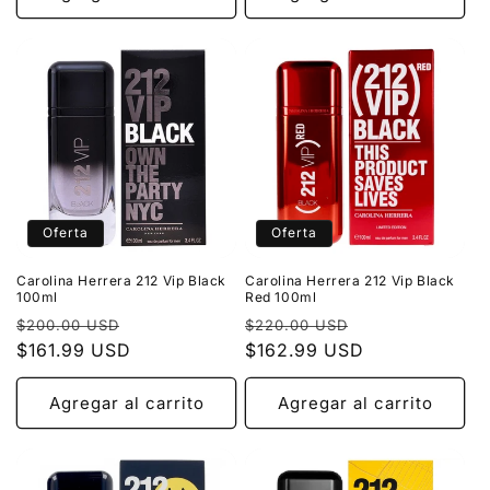
Oferta
Oferta
Carolina Herrera 212 Vip Black
Carolina Herrera 212 Vip Black
100ml
Red 100ml
Precio
Precio
Precio
Precio
$200.00 USD
$220.00 USD
habitual
$161.99 USD
de
habitual
$162.99 USD
de
oferta
oferta
Agregar al carrito
Agregar al carrito