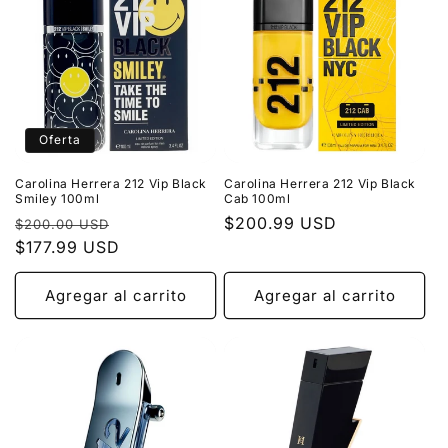
Oferta
Carolina Herrera 212 Vip Black
Carolina Herrera 212 Vip Black
Smiley 100ml
Cab 100ml
Precio
Precio
Precio
$200.99 USD
$200.00 USD
habitual
$177.99 USD
de
habitual
oferta
Agregar al carrito
Agregar al carrito