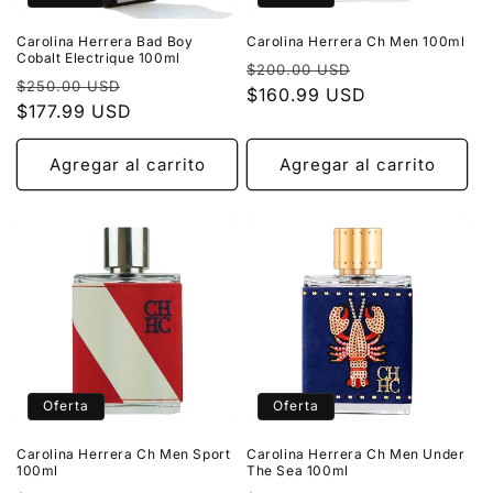
Carolina Herrera Bad Boy
Carolina Herrera Ch Men 100ml
Cobalt Electrique 100ml
Precio
Precio
$200.00 USD
Precio
Precio
$250.00 USD
habitual
$160.99 USD
de
habitual
$177.99 USD
de
oferta
oferta
Agregar al carrito
Agregar al carrito
Oferta
Oferta
Carolina Herrera Ch Men Sport
Carolina Herrera Ch Men Under
100ml
The Sea 100ml