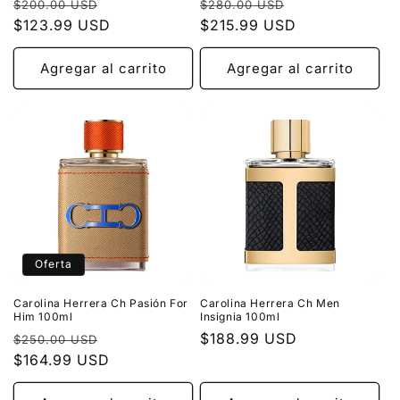
Precio
Precio
Precio
Precio
$200.00 USD
$280.00 USD
habitual
$123.99 USD
de
habitual
$215.99 USD
de
oferta
oferta
Agregar al carrito
Agregar al carrito
Oferta
Carolina Herrera Ch Pasión For
Carolina Herrera Ch Men
Him 100ml
Insignia 100ml
Precio
Precio
Precio
$188.99 USD
$250.00 USD
habitual
$164.99 USD
de
habitual
oferta