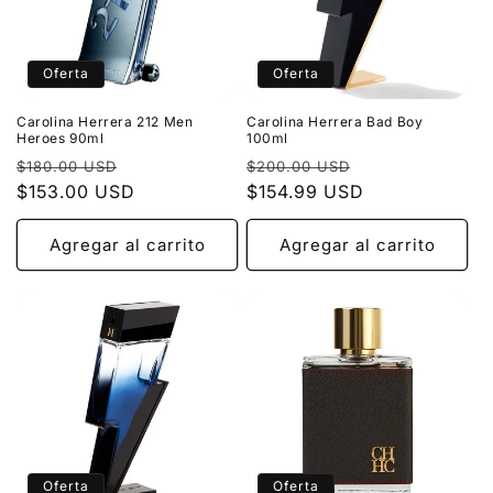
Oferta
Oferta
Carolina Herrera 212 Men
Carolina Herrera Bad Boy
Heroes 90ml
100ml
Precio
Precio
Precio
Precio
$180.00 USD
$200.00 USD
habitual
$153.00 USD
de
habitual
$154.99 USD
de
oferta
oferta
Agregar al carrito
Agregar al carrito
Oferta
Oferta