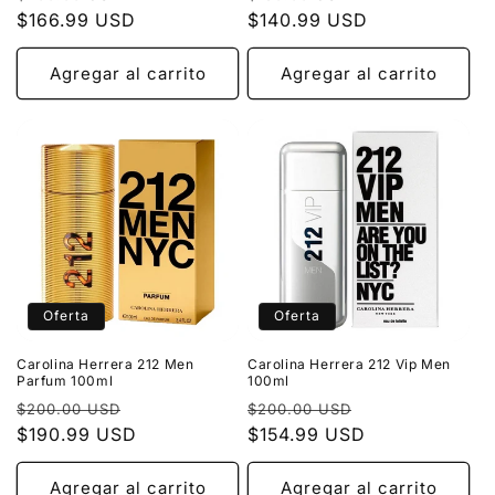
:
habitual
$166.99 USD
de
habitual
$140.99 USD
de
oferta
oferta
Agregar al carrito
Agregar al carrito
Oferta
Oferta
Carolina Herrera 212 Men
Carolina Herrera 212 Vip Men
Parfum 100ml
100ml
Precio
Precio
Precio
Precio
$200.00 USD
$200.00 USD
habitual
$190.99 USD
de
habitual
$154.99 USD
de
oferta
oferta
Agregar al carrito
Agregar al carrito