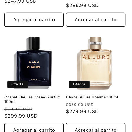
habitual
$247.99 USD
de
:
habitual
$286.99 USD
de
oferta
oferta
Agregar al carrito
Agregar al carrito
Oferta
Oferta
Chanel Bleu De Chanel Parfum
Chanel Allure Homme 100ml
100ml
Precio
Precio
$350.00 USD
Precio
Precio
$370.00 USD
habitual
$279.99 USD
de
habitual
$299.99 USD
de
oferta
oferta
Agregar al carrito
Agregar al carrito