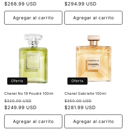
habitual
$268.99 USD
de
habitual
$294.99 USD
de
oferta
oferta
Agregar al carrito
Agregar al carrito
Oferta
Oferta
Chanel No 19 Poudré 100ml
Chanel Gabrielle 100ml
Precio
Precio
Precio
Precio
$320.00 USD
$350.00 USD
habitual
$249.99 USD
de
habitual
$281.99 USD
de
oferta
oferta
Agregar al carrito
Agregar al carrito