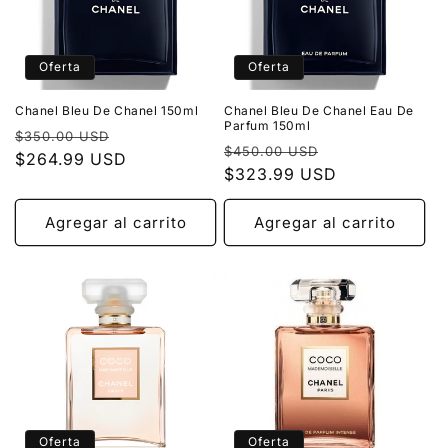
Oferta
Oferta
Chanel Bleu De Chanel 150ml
Chanel Bleu De Chanel Eau De
Parfum 150ml
Precio
Precio
$350.00 USD
Precio
Precio
$450.00 USD
habitual
$264.99 USD
de
habitual
$323.99 USD
de
oferta
oferta
Agregar al carrito
Agregar al carrito
Oferta
Oferta