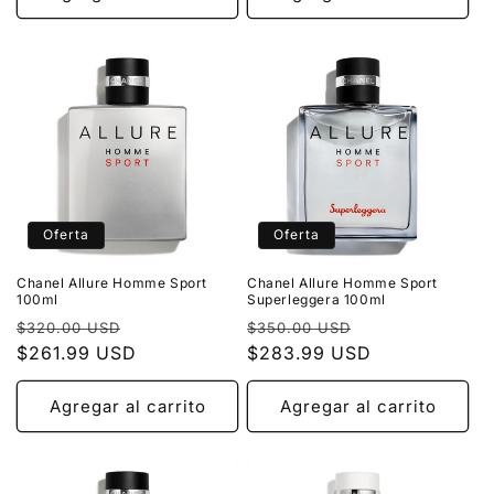
Oferta
Oferta
Chanel Allure Homme Sport
Chanel Allure Homme Sport
100ml
Superleggera 100ml
Precio
Precio
Precio
Precio
$320.00 USD
$350.00 USD
habitual
$261.99 USD
de
habitual
$283.99 USD
de
oferta
oferta
Agregar al carrito
Agregar al carrito