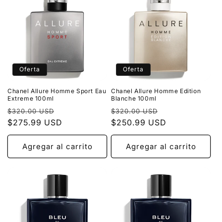
Oferta
Oferta
Chanel Allure Homme Sport Eau
Chanel Allure Homme Edition
Extreme 100ml
Blanche 100ml
Precio
Precio
Precio
Precio
$320.00 USD
$320.00 USD
habitual
$275.99 USD
de
habitual
$250.99 USD
de
oferta
oferta
Agregar al carrito
Agregar al carrito