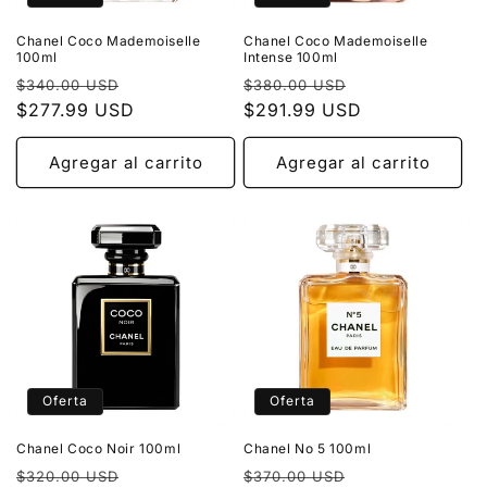
Chanel Coco Mademoiselle
Chanel Coco Mademoiselle
100ml
Intense 100ml
Precio
Precio
Precio
Precio
$340.00 USD
$380.00 USD
habitual
$277.99 USD
de
habitual
$291.99 USD
de
oferta
oferta
Agregar al carrito
Agregar al carrito
Oferta
Oferta
Chanel Coco Noir 100ml
Chanel No 5 100ml
Precio
Precio
Precio
Precio
$320.00 USD
$370.00 USD