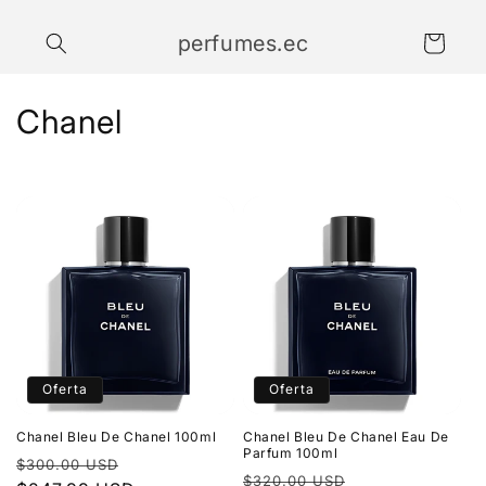
Ir
directamente
perfumes.ec
al contenido
Carrito
C
Chanel
o
l
e
c
c
i
Oferta
Oferta
ó
Chanel Bleu De Chanel 100ml
Chanel Bleu De Chanel Eau De
n
Parfum 100ml
Precio
Precio
$300.00 USD
Precio
Precio
$320.00 USD