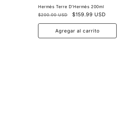
Hermès Terre D'Hermès 200ml
Precio
Precio
$159.99 USD
$200.00 USD
habitual
de
oferta
Agregar al carrito