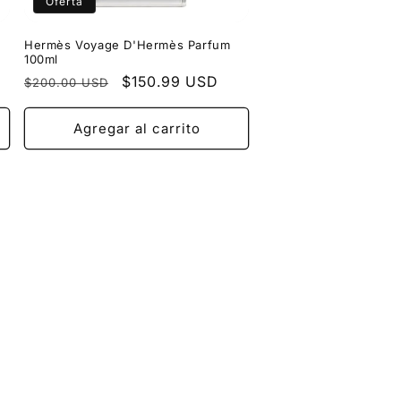
Oferta
Hermès Voyage D'Hermès Parfum
100ml
Precio
Precio
$150.99 USD
$200.00 USD
habitual
de
oferta
Agregar al carrito