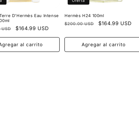
a
Oferta
Terre D'Hermès Eau Intense
Hermès H24 100ml
100ml
Precio
Precio
$164.99 USD
$200.00 USD
Precio
$164.99 USD
0 USD
habitual
de
l
de
oferta
oferta
Agregar al carrito
Agregar al carrito