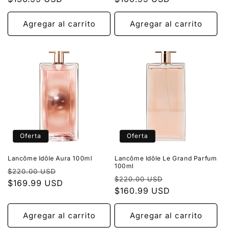
oferta
oferta
Agregar al carrito
Agregar al carrito
Oferta
Oferta
Lancôme Idôle Aura 100ml
Lancôme Idôle Le Grand Parfum
100ml
Precio
Precio
$220.00 USD
Precio
Precio
$220.00 USD
habitual
$169.99 USD
de
habitual
$160.99 USD
de
oferta
oferta
Agregar al carrito
Agregar al carrito