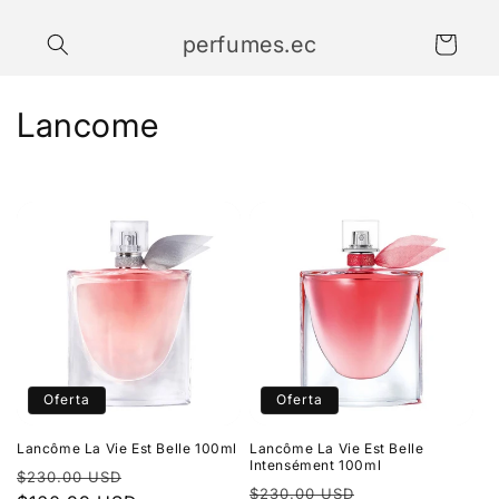
Ir
directamente
perfumes.ec
al contenido
Carrito
C
Lancome
o
l
e
c
c
i
Oferta
Oferta
ó
Lancôme La Vie Est Belle 100ml
Lancôme La Vie Est Belle
n
Intensément 100ml
Precio
Precio
$230.00 USD
Precio
Precio
$230.00 USD