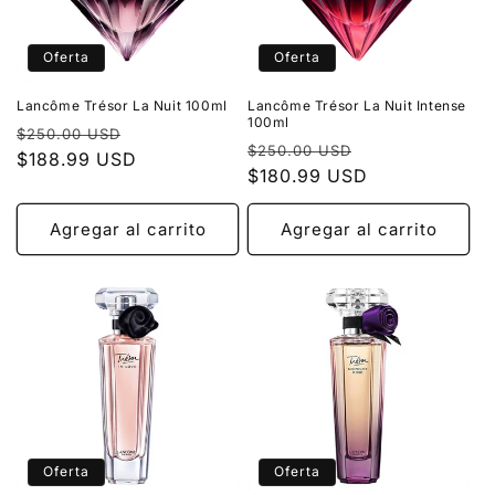
Oferta
Oferta
Lancôme Trésor La Nuit 100ml
Lancôme Trésor La Nuit Intense
100ml
Precio
Precio
$250.00 USD
Precio
Precio
$250.00 USD
habitual
$188.99 USD
de
habitual
$180.99 USD
de
oferta
oferta
Agregar al carrito
Agregar al carrito
Oferta
Oferta