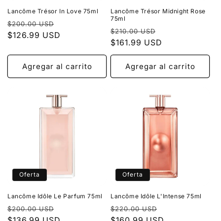
Lancôme Trésor In Love 75ml
Lancôme Trésor Midnight Rose
75ml
Precio
Precio
$200.00 USD
Precio
Precio
$210.00 USD
habitual
$126.99 USD
de
habitual
$161.99 USD
de
oferta
oferta
Agregar al carrito
Agregar al carrito
Oferta
Oferta
Lancôme Idôle Le Parfum 75ml
Lancôme Idôle L'Intense 75ml
Precio
Precio
Precio
Precio
$200.00 USD
$220.00 USD
habitual
$136.99 USD
de
habitual
$160.99 USD
de