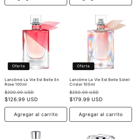
Oferta
Oferta
Lancôme La Vie Est Belle En
Lancôme La Vie Est Belle Soleil
Rose 100ml
Cristal 100ml
Precio
Precio
Precio
Precio
$200.00 USD
$250.00 USD
habitual
$126.99 USD
de
habitual
$179.99 USD
de
oferta
oferta
Agregar al carrito
Agregar al carrito