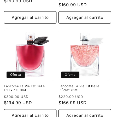
habitual
$160.99 USD
de
:
habitual
$160.99 USD
de
oferta
oferta
Agregar al carrito
Agregar al carrito
Oferta
Oferta
Lancôme La Vie Est Belle
Lancôme La Vie Est Belle
L'Elixir 100ml
L'Éclat 75ml
Precio
Precio
Precio
Precio
$300.00 USD
$220.00 USD
habitual
$194.99 USD
de
habitual
$166.99 USD
de
oferta
oferta
Agregar al carrito
Agregar al carrito