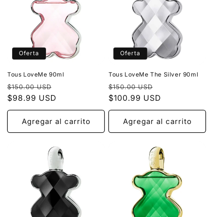
Oferta
Oferta
Tous LoveMe 90ml
Tous LoveMe The Silver 90ml
Precio
Precio
Precio
Precio
$150.00 USD
$150.00 USD
habitual
$98.99 USD
de
habitual
$100.99 USD
de
oferta
oferta
Agregar al carrito
Agregar al carrito