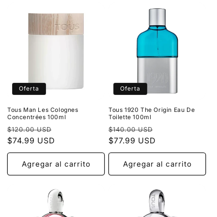
Oferta
Oferta
Tous Man Les Colognes
Tous 1920 The Origin Eau De
Concentrées 100ml
Toilette 100ml
Precio
Precio
Precio
Precio
$120.00 USD
$140.00 USD
habitual
$74.99 USD
de
habitual
$77.99 USD
de
oferta
oferta
Agregar al carrito
Agregar al carrito