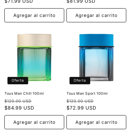
habitual
$71.99 USD
de
habitual
$81.99 USD
de
:
oferta
oferta
Agregar al carrito
Agregar al carrito
Oferta
Oferta
Tous Man Chill 100ml
Tous Man Sport 100ml
Precio
Precio
Precio
Precio
$120.00 USD
$120.00 USD
habitual
$84.99 USD
de
habitual
$72.99 USD
de
oferta
oferta
Agregar al carrito
Agregar al carrito