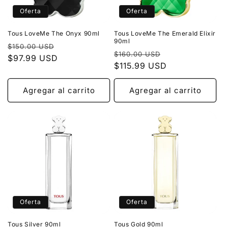
Oferta
Oferta
Tous LoveMe The Onyx 90ml
Tous LoveMe The Emerald Elixir
90ml
Precio
Precio
$150.00 USD
Precio
Precio
$160.00 USD
habitual
$97.99 USD
de
habitual
$115.99 USD
de
oferta
oferta
Agregar al carrito
Agregar al carrito
Oferta
Oferta
Tous Silver 90ml
Tous Gold 90ml