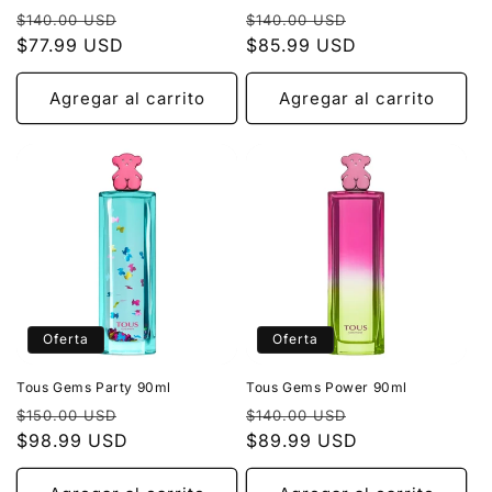
Precio
Precio
Precio
Precio
$140.00 USD
$140.00 USD
habitual
$77.99 USD
de
habitual
$85.99 USD
de
oferta
oferta
Agregar al carrito
Agregar al carrito
Oferta
Oferta
Tous Gems Party 90ml
Tous Gems Power 90ml
Precio
Precio
Precio
Precio
$150.00 USD
$140.00 USD
habitual
$98.99 USD
de
habitual
$89.99 USD
de
oferta
oferta