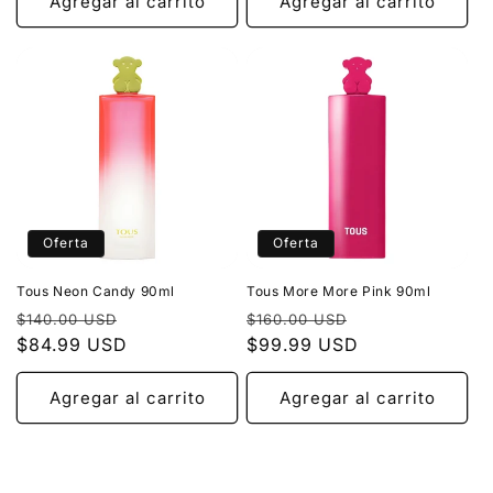
Agregar al carrito
Agregar al carrito
Oferta
Oferta
Tous Neon Candy 90ml
Tous More More Pink 90ml
Precio
Precio
Precio
Precio
$140.00 USD
$160.00 USD
habitual
$84.99 USD
de
habitual
$99.99 USD
de
oferta
oferta
Agregar al carrito
Agregar al carrito