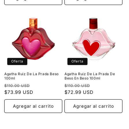
Oferta
Oferta
Agatha Ruiz De La Prada Beso
Agatha Ruiz De La Prada De
100ml
Beso En Beso 100ml
Precio
Precio
Precio
Precio
$110.00 USD
$110.00 USD
habitual
$73.99 USD
de
habitual
$72.99 USD
de
oferta
oferta
Agregar al carrito
Agregar al carrito