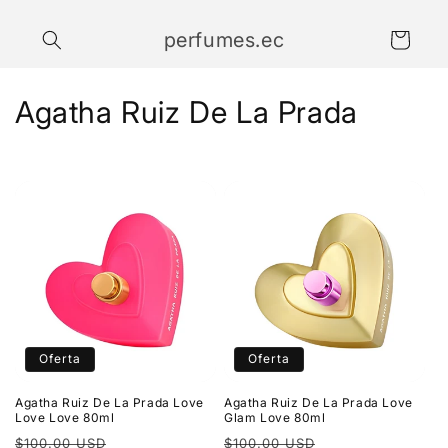
Ir
directamente
perfumes.ec
al contenido
Carrito
C
Agatha Ruiz De La Prada
o
l
e
c
c
i
Oferta
Oferta
ó
Agatha Ruiz De La Prada Love
Agatha Ruiz De La Prada Love
n
Love Love 80ml
Glam Love 80ml
Precio
Precio
Precio
Precio
$100.00 USD
$100.00 USD