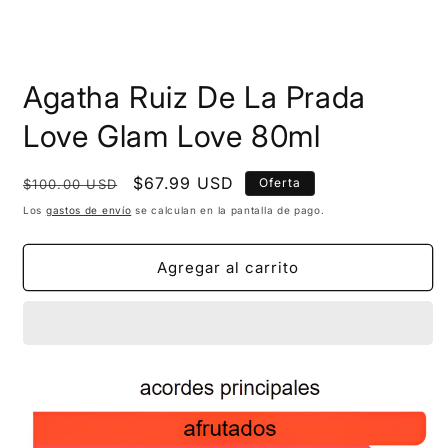
Agatha Ruiz De La Prada
Love Glam Love 80ml
Precio
Precio
$67.99 USD
Oferta
$100.00 USD
habitual
de
Los
gastos de envío
se calculan en la pantalla de pago.
oferta
Agregar al carrito