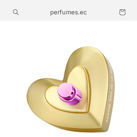
Ir
directamente
perfumes.ec
al contenido
Carrito
Ir
directamente
a la
información
del producto