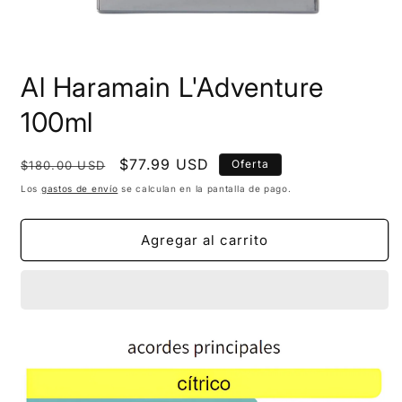
Al Haramain L'Adventure
100ml
Precio
Precio
$77.99 USD
Oferta
$180.00 USD
habitual
de
Los
gastos de envío
se calculan en la pantalla de pago.
oferta
Agregar al carrito