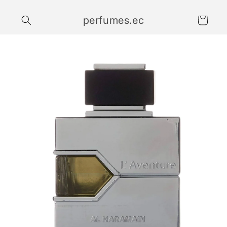
Ir
directamente
perfumes.ec
al contenido
Carrito
Ir
directamente
a la
información
del producto