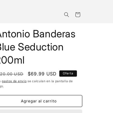
Carrito
Antonio Banderas
Blue Seduction
200ml
recio
Precio
$69.99 USD
120.00 USD
Oferta
bitual
de
s
gastos de envío
se calculan en la pantalla de
go.
oferta
Agregar al carrito