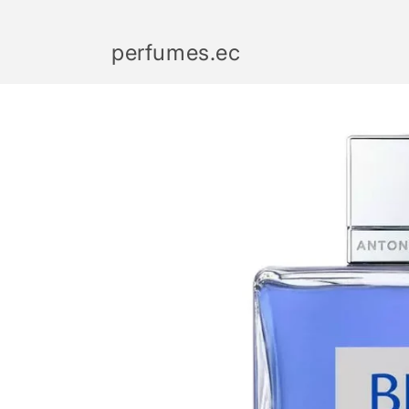
Ir
directamente
al contenido
perfumes.ec
Ir
directamente
a la
información
del producto