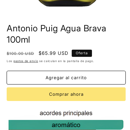
Antonio Puig Agua Brava
100ml
Precio
Precio
$65.99 USD
Oferta
$100.00 USD
habitual
de
Los
gastos de envío
se calculan en la pantalla de pago.
oferta
Agregar al carrito
Comprar ahora