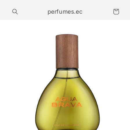
Ir
directamente
perfumes.ec
al contenido
Carrito
Ir
directamente
a la
información
del producto