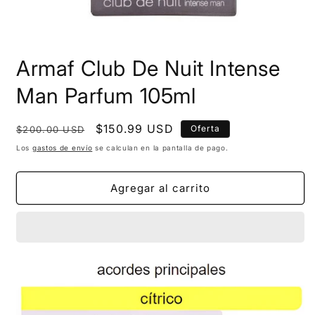
Armaf Club De Nuit Intense
Man Parfum 105ml
Precio
Precio
$150.99 USD
Oferta
$200.00 USD
habitual
de
Los
gastos de envío
se calculan en la pantalla de pago.
oferta
Agregar al carrito