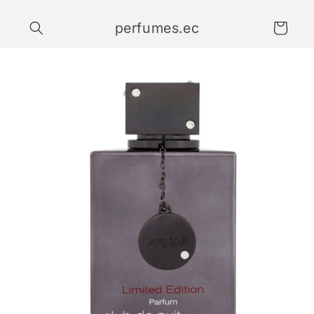
Ir
directamente
perfumes.ec
al contenido
Carrito
Ir
directamente
a la
información
del producto