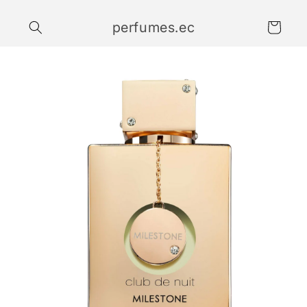
Ir
directamente
perfumes.ec
al contenido
Carrito
Ir
directamente
a la
información
del producto