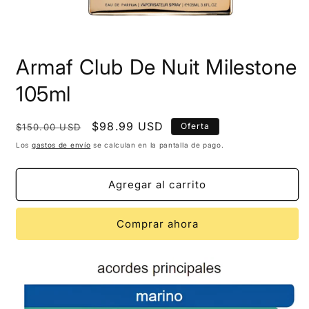
Armaf Club De Nuit Milestone
105ml
Precio
Precio
$98.99 USD
Oferta
$150.00 USD
habitual
de
Los
gastos de envío
se calculan en la pantalla de pago.
oferta
Agregar al carrito
Comprar ahora