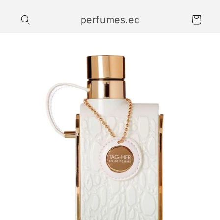
Ir
directamente
perfumes.ec
al contenido
Carrito
Ir
directamente
a la
información
del producto