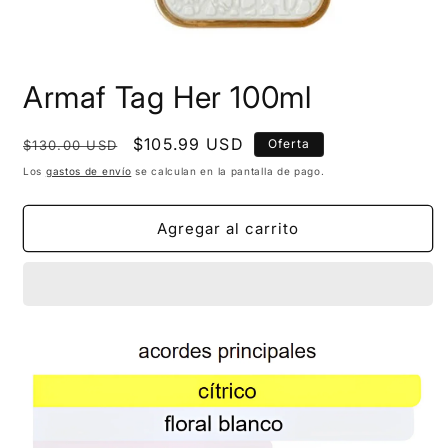
Armaf Tag Her 100ml
Precio
Precio
$105.99 USD
Oferta
$130.00 USD
habitual
de
Los
gastos de envío
se calculan en la pantalla de pago.
oferta
Agregar al carrito