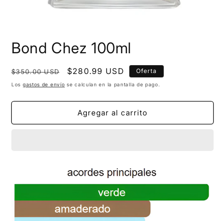
Bond Chez 100ml
Precio
Precio
$280.99 USD
Oferta
$350.00 USD
habitual
de
Los
gastos de envío
se calculan en la pantalla de pago.
oferta
Agregar al carrito