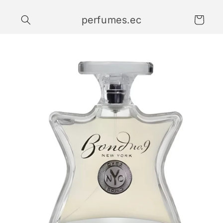
Ir
directamente
perfumes.ec
al contenido
Carrito
Ir
directamente
a la
información
del producto