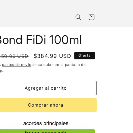
Carrito
Bond FiDi 100ml
recio
Precio
$384.99 USD
450.00 USD
Oferta
bitual
de
s
gastos de envío
se calculan en la pantalla de
go.
oferta
Agregar al carrito
Comprar ahora