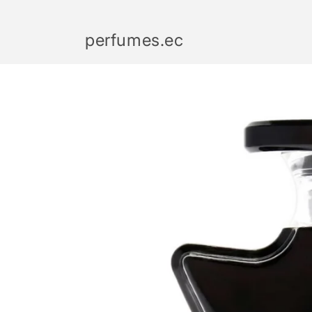
Ir
directamente
al contenido
perfumes.ec
Ir
directamente
a la
información
del producto