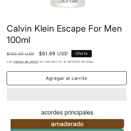
Calvin Klein Escape For Men
100ml
Precio
Precio
$81.99 USD
Oferta
$100.00 USD
habitual
de
Los
gastos de envío
se calculan en la pantalla de pago.
oferta
Agregar al carrito