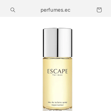
Ir
directamente
perfumes.ec
al contenido
Carrito
Ir
directamente
a la
información
del producto