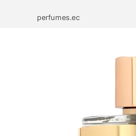
Ir
directamente
al contenido
perfumes.ec
Ir
directamente
a la
información
del producto