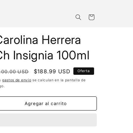
Carrito
arolina Herrera
h Insignia 100ml
recio
Precio
$188.99 USD
200.00 USD
Oferta
bitual
de
s
gastos de envío
se calculan en la pantalla de
go.
oferta
Agregar al carrito