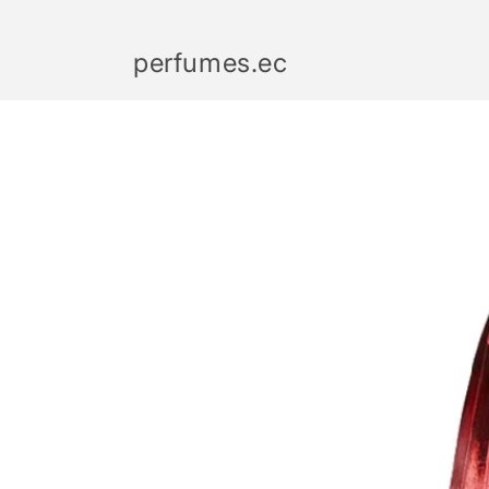
Ir
directamente
al contenido
perfumes.ec
Ir
directamente
a la
información
del producto