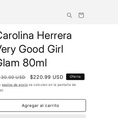
Carrito
arolina Herrera
ery Good Girl
Glam 80ml
recio
Precio
$220.99 USD
230.00 USD
Oferta
bitual
de
s
gastos de envío
se calculan en la pantalla de
go.
oferta
Agregar al carrito