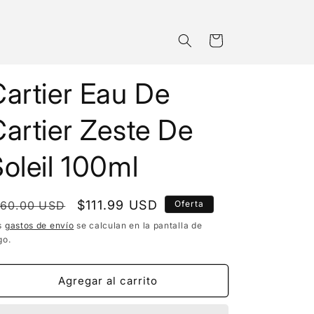
Carrito
artier Eau De
artier Zeste De
oleil 100ml
recio
Precio
$111.99 USD
160.00 USD
Oferta
bitual
de
s
gastos de envío
se calculan en la pantalla de
go.
oferta
Agregar al carrito