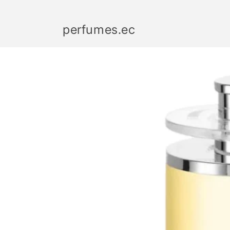
Ir
directamente
al contenido
perfumes.ec
Ir
directamente
a la
información
del producto