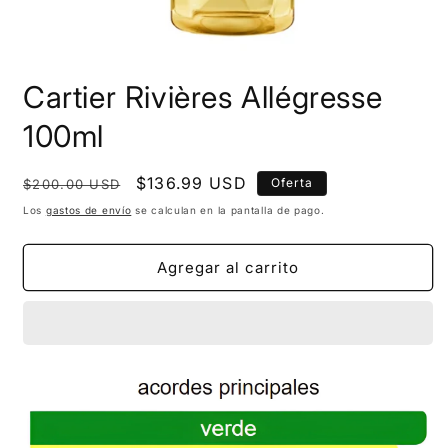
Cartier Rivières Allégresse
100ml
Precio
Precio
$136.99 USD
Oferta
$200.00 USD
habitual
de
Los
gastos de envío
se calculan en la pantalla de pago.
oferta
Agregar al carrito