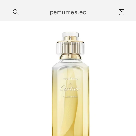
Ir
directamente
perfumes.ec
al contenido
Carrito
Ir
directamente
a la
información
del producto