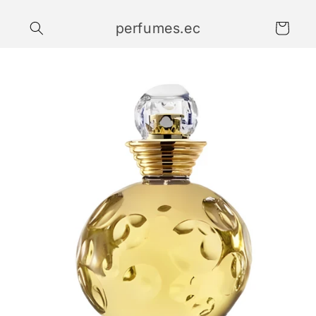
Ir
directamente
perfumes.ec
al contenido
Carrito
Ir
directamente
a la
información
del producto