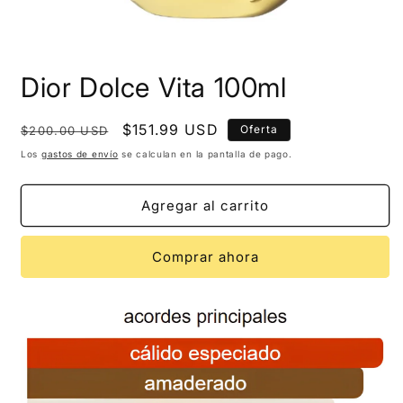
Dior Dolce Vita 100ml
Precio
Precio
$151.99 USD
Oferta
$200.00 USD
habitual
de
Los
gastos de envío
se calculan en la pantalla de pago.
oferta
Agregar al carrito
Comprar ahora