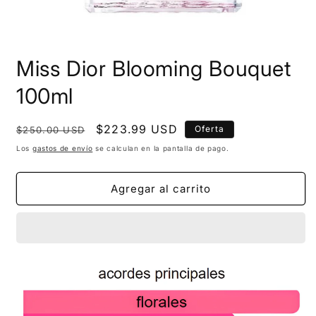
Miss Dior Blooming Bouquet
100ml
Precio
Precio
$223.99 USD
Oferta
$250.00 USD
habitual
de
Los
gastos de envío
se calculan en la pantalla de pago.
oferta
Agregar al carrito