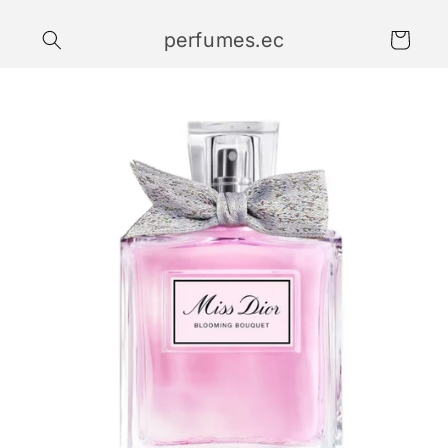
Ir
directamente
perfumes.ec
al contenido
Carrito
Ir
directamente
a la
información
del producto