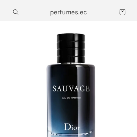
Ir
directamente
perfumes.ec
al contenido
Carrito
Ir
directamente
a la
información
del producto