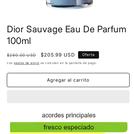
Dior Sauvage Eau De Parfum
100ml
Precio
Precio
$205.99 USD
Oferta
$260.00 USD
habitual
de
Los
gastos de envío
se calculan en la pantalla de pago.
oferta
Agregar al carrito