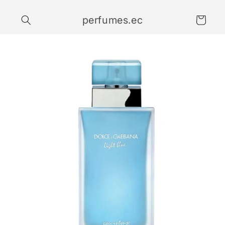
Ir
directamente
perfumes.ec
al contenido
Carrito
Ir
directamente
a la
información
del producto