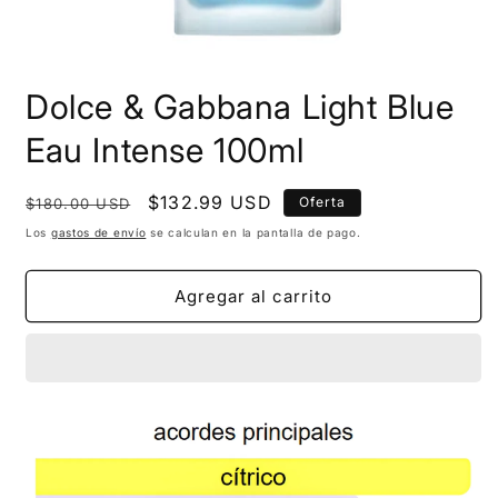
Dolce & Gabbana Light Blue
Eau Intense 100ml
Precio
Precio
$132.99 USD
Oferta
$180.00 USD
habitual
de
Los
gastos de envío
se calculan en la pantalla de pago.
oferta
Agregar al carrito