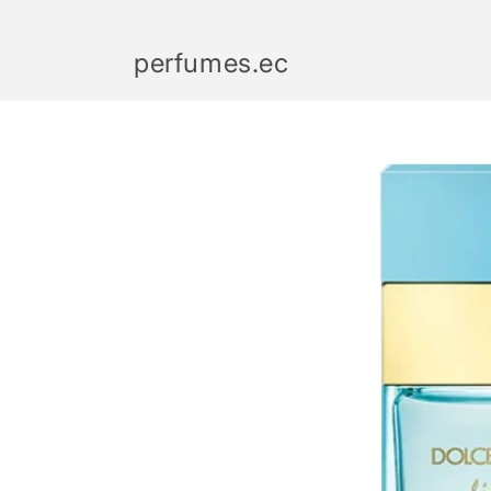
Ir
directamente
al contenido
perfumes.ec
Ir
directamente
a la
información
del producto