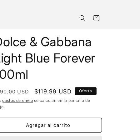
Carrito
Dolce & Gabbana
ight Blue Forever
100ml
recio
Precio
$119.99 USD
190.00 USD
Oferta
bitual
de
s
gastos de envío
se calculan en la pantalla de
go.
oferta
Agregar al carrito