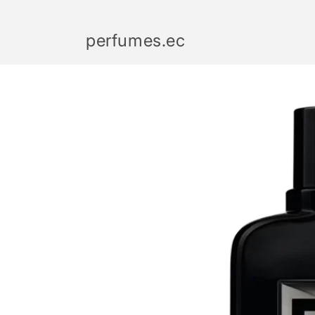
Ir
directamente
al contenido
perfumes.ec
Ir
directamente
a la
información
del producto