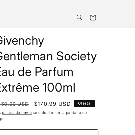
Carrito
Givenchy
Gentleman Society
Eau de Parfum
Extrême 100ml
recio
Precio
$170.99 USD
250.00 USD
Oferta
bitual
de
s
gastos de envío
se calculan en la pantalla de
go.
oferta