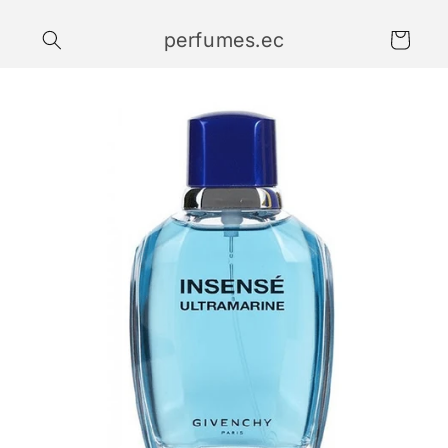
Ir
directamente
perfumes.ec
al contenido
Carrito
Ir
directamente
a la
información
del producto