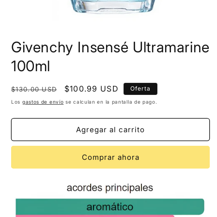
Givenchy Insensé Ultramarine
100ml
Precio
Precio
$100.99 USD
Oferta
$130.00 USD
habitual
de
Los
gastos de envío
se calculan en la pantalla de pago.
oferta
Agregar al carrito
Comprar ahora