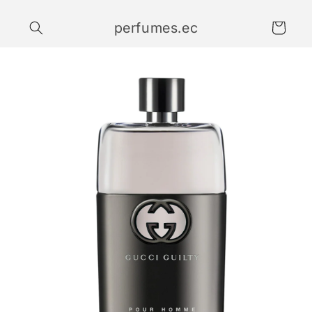
Ir
directamente
perfumes.ec
al contenido
Carrito
Ir
directamente
a la
información
del producto