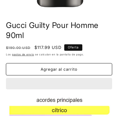
Gucci Guilty Pour Homme
90ml
Precio
Precio
$117.99 USD
Oferta
$190.00 USD
habitual
de
Los
gastos de envío
se calculan en la pantalla de pago.
oferta
Agregar al carrito