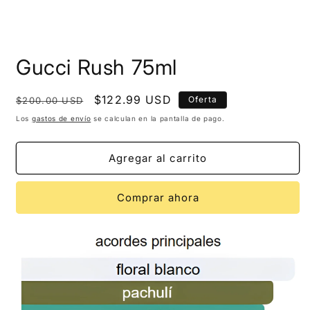
Gucci Rush 75ml
Precio
Precio
$122.99 USD
Oferta
$200.00 USD
habitual
de
Los
gastos de envío
se calculan en la pantalla de pago.
oferta
Agregar al carrito
Comprar ahora