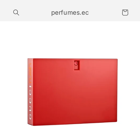
Ir
directamente
perfumes.ec
al contenido
Carrito
Ir
directamente
a la
información
del producto