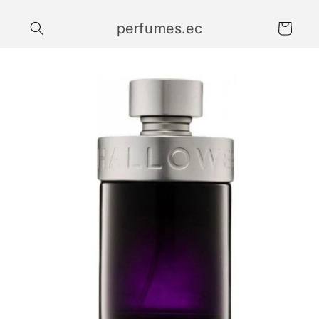
Ir
directamente
perfumes.ec
al contenido
Carrito
Ir
directamente
a la
información
del producto