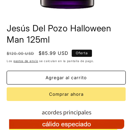
Jesús Del Pozo Halloween
Man 125ml
Precio
Precio
$85.99 USD
Oferta
$120.00 USD
habitual
de
Los
gastos de envío
se calculan en la pantalla de pago.
oferta
Agregar al carrito
Comprar ahora