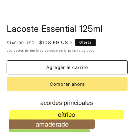
Lacoste Essential 125ml
Precio
Precio
$103.99 USD
Oferta
$140.00 USD
habitual
de
Los
gastos de envío
se calculan en la pantalla de pago.
oferta
Agregar al carrito
Comprar ahora