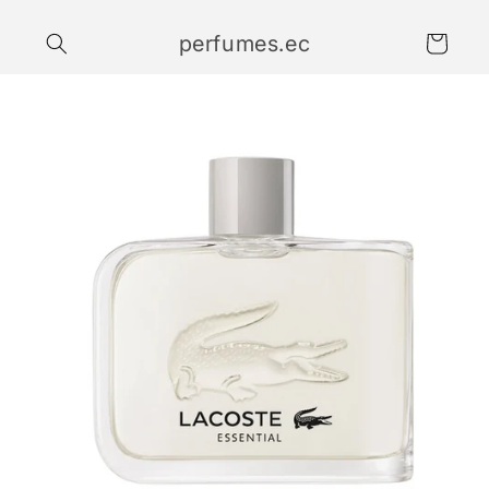
Ir
directamente
perfumes.ec
al contenido
Carrito
Ir
directamente
a la
información
del producto