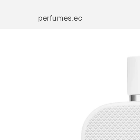
Ir
directamente
al contenido
perfumes.ec
Ir
directamente
a la
información
del producto