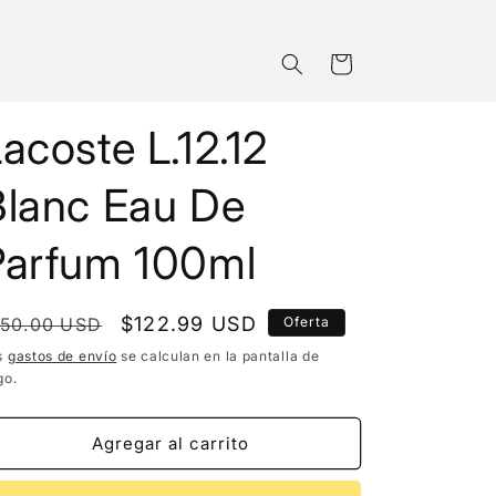
Carrito
acoste L.12.12
Blanc Eau De
Parfum 100ml
recio
Precio
$122.99 USD
150.00 USD
Oferta
bitual
de
s
gastos de envío
se calculan en la pantalla de
go.
oferta
Agregar al carrito