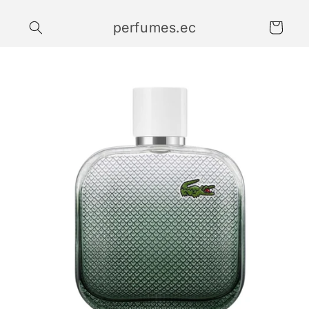
Ir
directamente
perfumes.ec
al contenido
Carrito
Ir
directamente
a la
información
del producto