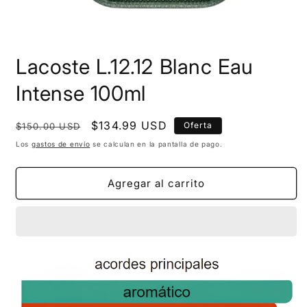
Lacoste L.12.12 Blanc Eau
Intense 100ml
Precio
Precio
$134.99 USD
Oferta
$150.00 USD
habitual
de
Los
gastos de envío
se calculan en la pantalla de pago.
oferta
Agregar al carrito