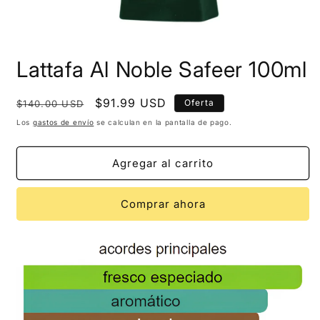
Lattafa Al Noble Safeer 100ml
Precio
Precio
$91.99 USD
Oferta
$140.00 USD
habitual
de
Los
gastos de envío
se calculan en la pantalla de pago.
oferta
Agregar al carrito
Comprar ahora