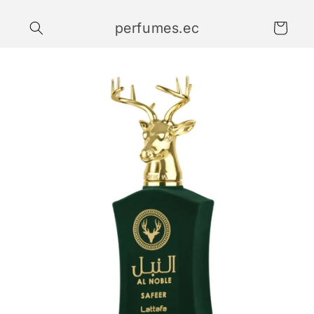
Ir
directamente
perfumes.ec
al contenido
Carrito
Ir
directamente
a la
información
del producto