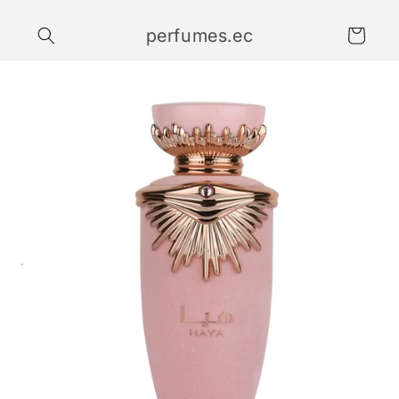
Ir
directamente
perfumes.ec
al contenido
Carrito
Ir
directamente
a la
información
del producto