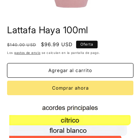
Lattafa Haya 100ml
Precio
Precio
$96.99 USD
Oferta
$140.00 USD
habitual
de
Los
gastos de envío
se calculan en la pantalla de pago.
oferta
Agregar al carrito
Comprar ahora