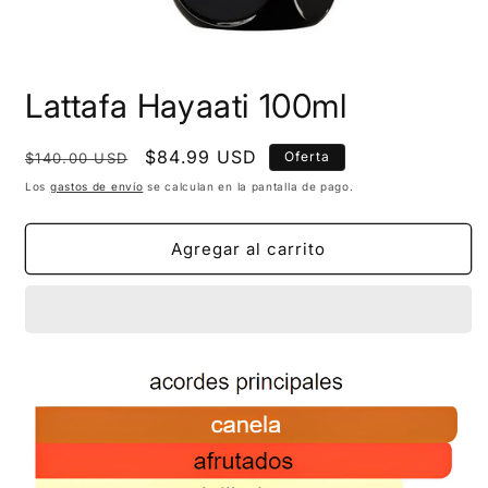
Lattafa Hayaati 100ml
Precio
Precio
$84.99 USD
Oferta
$140.00 USD
habitual
de
Los
gastos de envío
se calculan en la pantalla de pago.
oferta
Agregar al carrito