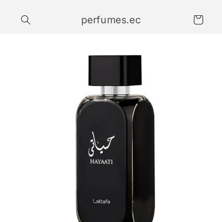
Ir
directamente
perfumes.ec
al contenido
Carrito
Ir
directamente
a la
información
del producto