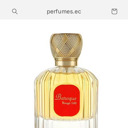
Ir
directamente
perfumes.ec
al contenido
Carrito
Ir
directamente
a la
información
del producto