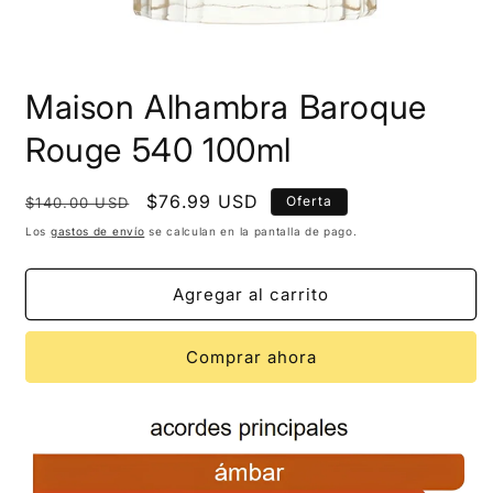
Maison Alhambra Baroque
Rouge 540 100ml
Precio
Precio
$76.99 USD
Oferta
$140.00 USD
habitual
de
Los
gastos de envío
se calculan en la pantalla de pago.
oferta
Agregar al carrito
Comprar ahora