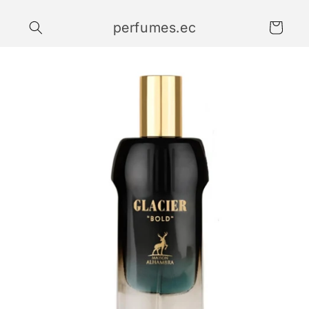
Ir
directamente
perfumes.ec
al contenido
Carrito
Ir
directamente
a la
información
del producto