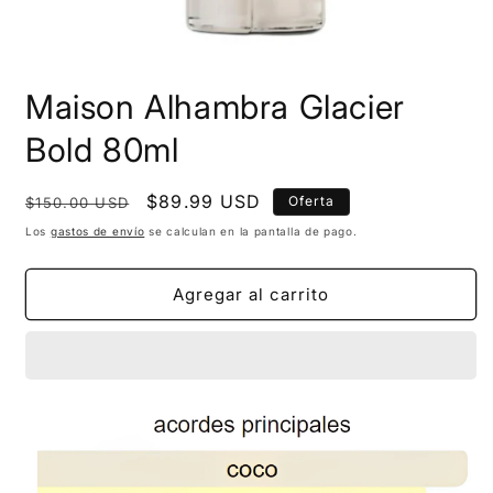
Maison Alhambra Glacier
Bold 80ml
Precio
Precio
$89.99 USD
Oferta
$150.00 USD
habitual
de
Los
gastos de envío
se calculan en la pantalla de pago.
oferta
Agregar al carrito