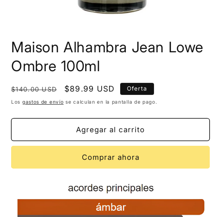
Maison Alhambra Jean Lowe
Ombre 100ml
Precio
Precio
$89.99 USD
Oferta
$140.00 USD
habitual
de
Los
gastos de envío
se calculan en la pantalla de pago.
oferta
Agregar al carrito
Comprar ahora