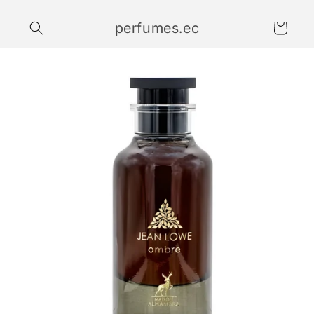
Ir
directamente
perfumes.ec
al contenido
Carrito
Ir
directamente
a la
información
del producto