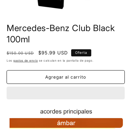
Mercedes-Benz Club Black
100ml
Precio
Precio
$95.99 USD
Oferta
$150.00 USD
habitual
de
Los
gastos de envío
se calculan en la pantalla de pago.
oferta
Agregar al carrito