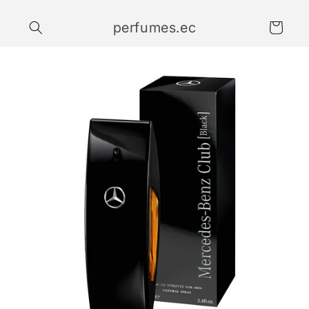
Ir
directamente
perfumes.ec
al contenido
Carrito
Ir
directamente
a la
información
del producto