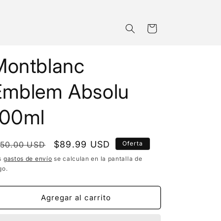
Carrito
Montblanc
Emblem Absolu
100ml
recio
Precio
$89.99 USD
150.00 USD
Oferta
bitual
de
s
gastos de envío
se calculan en la pantalla de
go.
oferta
Agregar al carrito