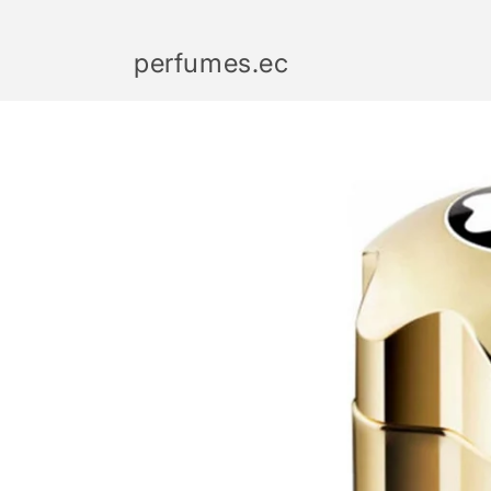
Ir
directamente
al contenido
perfumes.ec
Ir
directamente
a la
información
del producto