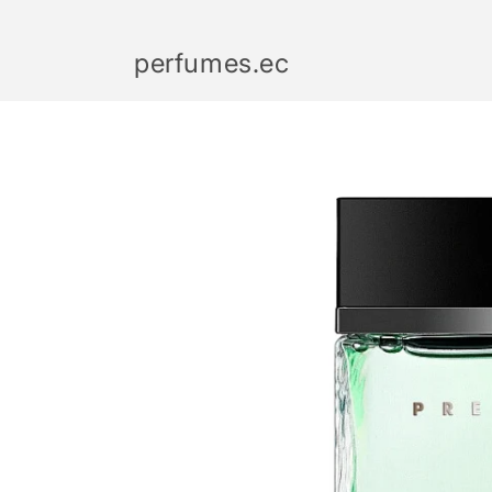
Ir
directamente
al contenido
perfumes.ec
Ir
directamente
a la
información
del producto