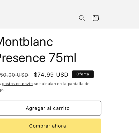
Carrito
Montblanc
Presence 75ml
recio
Precio
$74.99 USD
150.00 USD
Oferta
bitual
de
s
gastos de envío
se calculan en la pantalla de
go.
oferta
Agregar al carrito
Comprar ahora