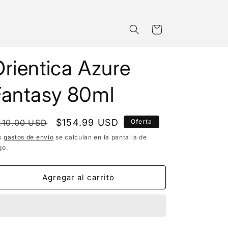
Carrito
rientica Azure
Fantasy 80ml
recio
Precio
$154.99 USD
210.00 USD
Oferta
bitual
de
s
gastos de envío
se calculan en la pantalla de
go.
oferta
Agregar al carrito