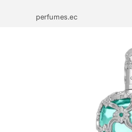
Ir
directamente
al contenido
perfumes.ec
Ir
directamente
a la
información
del producto