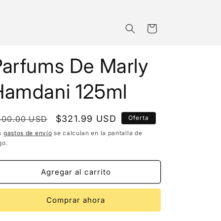
Carrito
Parfums De Marly
Hamdani 125ml
recio
Precio
$321.99 USD
500.00 USD
Oferta
bitual
de
s
gastos de envío
se calculan en la pantalla de
go.
oferta
Agregar al carrito
Comprar ahora