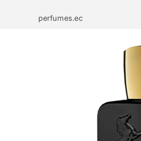
Ir
directamente
al contenido
perfumes.ec
Ir
directamente
a la
información
del producto