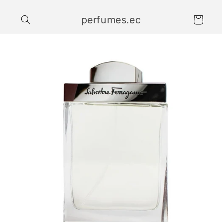
Ir
directamente
perfumes.ec
al contenido
Carrito
Ir
directamente
a la
información
del producto