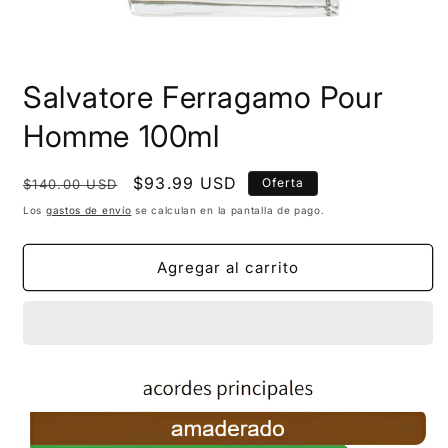
Salvatore Ferragamo Pour
Homme 100ml
Precio
Precio
$93.99 USD
Oferta
$140.00 USD
habitual
de
Los
gastos de envío
se calculan en la pantalla de pago.
oferta
Agregar al carrito