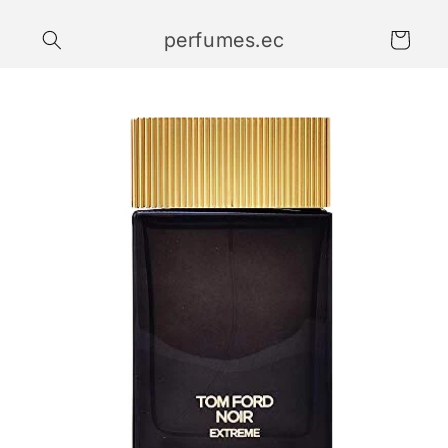
Ir
directamente
perfumes.ec
al contenido
Carrito
Ir
directamente
a la
información
del producto