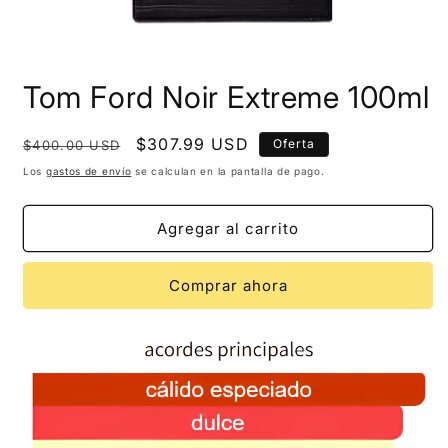
Tom Ford Noir Extreme 100ml
Precio
Precio
$307.99 USD
Oferta
$400.00 USD
habitual
de
Los
gastos de envío
se calculan en la pantalla de pago.
oferta
Agregar al carrito
Comprar ahora